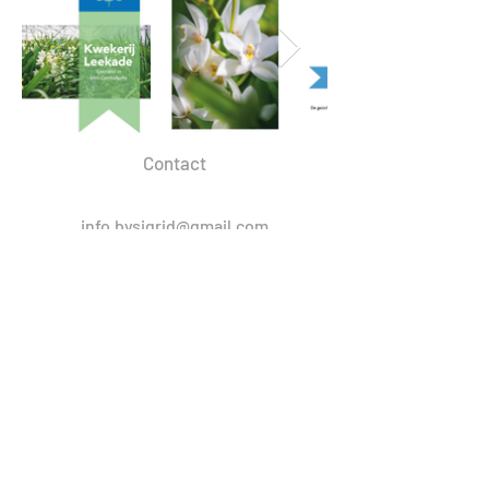
Contact
info.bysigrid@gmail.com
Shop via mijn Etsy Shop
KVK nr: 81315228
BTW nr: NL003555310B61
© 2025 bysigrid.com